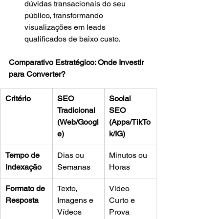
dúvidas transacionais do seu 
público, transformando 
visualizações em leads 
qualificados de baixo custo.
Comparativo Estratégico: Onde Investir 
para Converter?
Critério
SEO 
Social 
Tradicional 
SEO 
(Web/Googl
(Apps/TikTo
e)
k/IG)
Tempo de 
Dias ou 
Minutos ou 
Indexação
Semanas
Horas
Formato de 
Texto, 
Vídeo 
Resposta
Imagens e 
Curto e 
Vídeos
Prova 