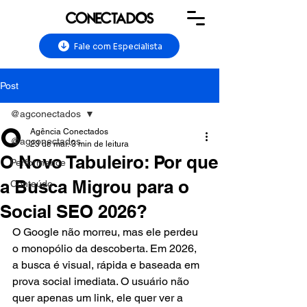
Fale com Especialista
Post
@agconectados
Agência Conectados
@agconectados
23 de mar.
3 min de leitura
O Novo Tabuleiro: Por que
Performance
a Busca Migrou para o
Conteúdo
Social SEO 2026?
O Google não morreu, mas ele perdeu 
o monopólio da descoberta. Em 2026, 
a busca é visual, rápida e baseada em 
prova social imediata. O usuário não 
quer apenas um link, ele quer ver a 